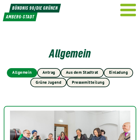
Weiter
BÜNDNIS 90/DIE GRÜNEN
zum
AMBERG-STADT
Inhalt
Allgemein
Allgemein
Antrag
Aus dem Stadtrat
Einladung
Grüne Jugend
Pressemitteilung