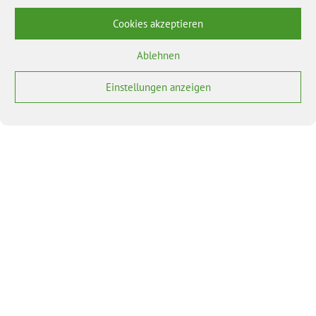
Cookies akzeptieren
Ablehnen
Einstellungen anzeigen
BÜNDNIS 90/DIE GRÜNEN benutzt das freie grüne Theme
‐ ein Angebot der
sunflower
verdigado eG
Bundesverband
Bundestagsfraktion
Landesverband BY
Grüne Jugend