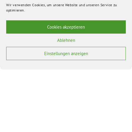
Wir verwenden Cookies, um unsere Website und unseren Service zu
optimieren.
Cookies akzeptieren
Ablehnen
Einstellungen anzeigen
BÜNDNIS 90/DIE GRÜNEN benutzt das freie grüne Theme
‐ ein Angebot der
sunflower
verdigado eG
Bundesverband
Bundestagsfraktion