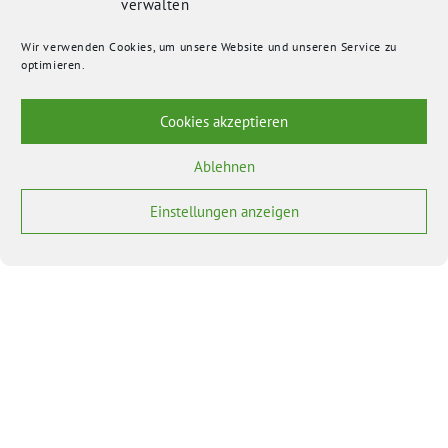
verwalten
Wir verwenden Cookies, um unsere Website und unseren Service zu
optimieren.
Cookies akzeptieren
Ablehnen
Einstellungen anzeigen
BÜNDNIS 90/DIE GRÜNEN benutzt das freie grüne Theme
‐ ein Angebot der
sunflower
verdigado eG
Bundesverband
Bundestagsfraktion