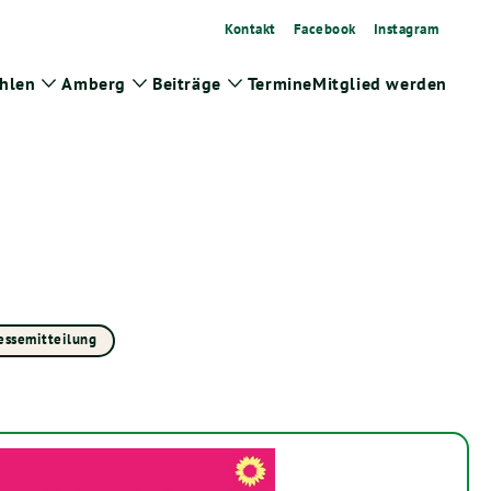
Kontakt
Facebook
Instagram
hlen
Amberg
Beiträge
Termine
Mitglied werden
Zeige
Zeige
Zeige
Untermenü
Untermenü
Untermenü
essemitteilung