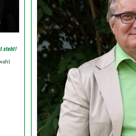
t steht!
wahl