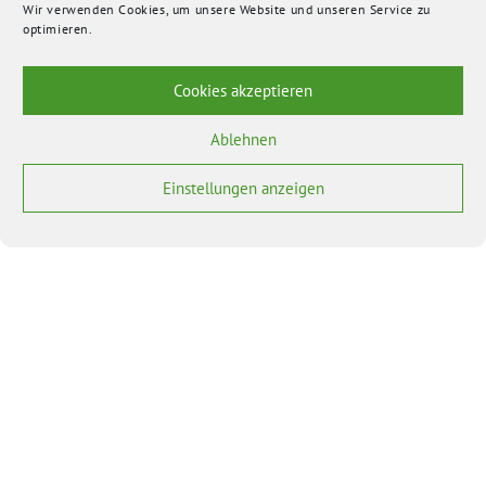
Wir verwenden Cookies, um unsere Website und unseren Service zu
optimieren.
Cookies akzeptieren
Ablehnen
Einstellungen anzeigen
BÜNDNIS 90/DIE GRÜNEN benutzt das freie grüne Theme
‐ ein Angebot der
sunflower
verdigado eG
Bundesverband
Bundestagsfraktion
Landesverband BY