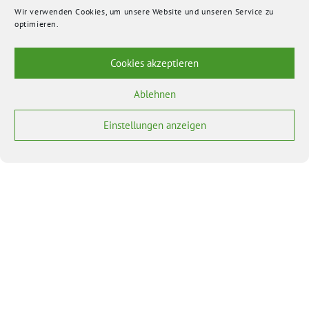
Wir verwenden Cookies, um unsere Website und unseren Service zu
optimieren.
Cookies akzeptieren
Ablehnen
Einstellungen anzeigen
BÜNDNIS 90/DIE GRÜNEN benutzt das freie grüne Theme
‐ ein Angebot der
sunflower
verdigado eG
Bundesverband
Bundestagsfraktion