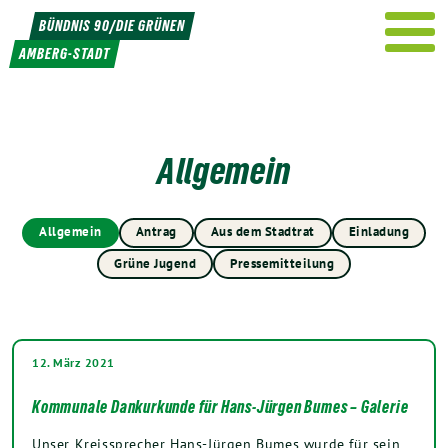
Weiter
BÜNDNIS 90/DIE GRÜNEN
zum
AMBERG-STADT
Inhalt
Allgemein
Allgemein
Antrag
Aus dem Stadtrat
Einladung
Grüne Jugend
Pressemitteilung
12. März 2021
Kommunale Dankurkunde für Hans-Jürgen Bumes – Galerie
Unser Kreissprecher Hans-Jürgen Bumes wurde für sein