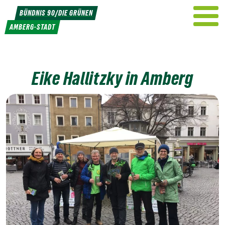
Weiter
BÜNDNIS 90/DIE GRÜNEN
zum
AMBERG-STADT
Inhalt
Eike Hallitzky in Amberg