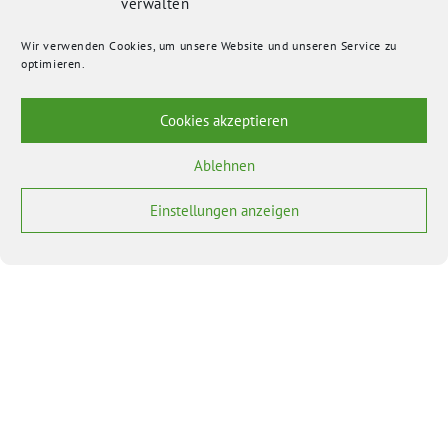
verwalten
Wir verwenden Cookies, um unsere Website und unseren Service zu
optimieren.
Cookies akzeptieren
Ablehnen
Einstellungen anzeigen
BÜNDNIS 90/DIE GRÜNEN benutzt das freie grüne Theme
‐ ein Angebot der
sunflower
verdigado eG
Bundesverband
Bundestagsfraktion