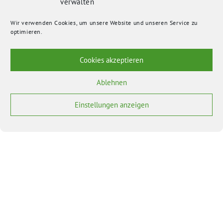
verwalten
Wir verwenden Cookies, um unsere Website und unseren Service zu
optimieren.
Cookies akzeptieren
Ablehnen
Einstellungen anzeigen
BÜNDNIS 90/DIE GRÜNEN benutzt das freie grüne Theme
‐ ein Angebot der
sunflower
verdigado eG
Bundesverband
Bundestagsfraktion