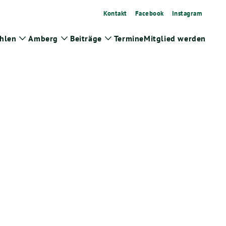
Kontakt
Facebook
Instagram
hlen
Amberg
Beiträge
Termine
Mitglied werden
Zeige
Zeige
Zeige
Untermenü
Untermenü
Untermenü