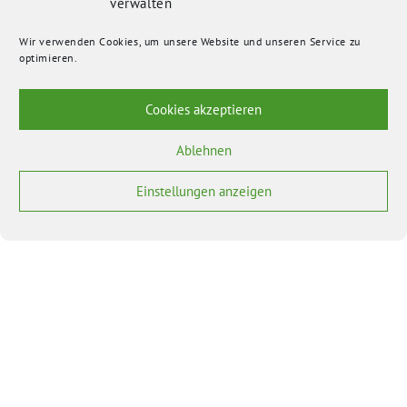
verwalten
Wir verwenden Cookies, um unsere Website und unseren Service zu
optimieren.
Cookies akzeptieren
Ablehnen
Einstellungen anzeigen
BÜNDNIS 90/DIE GRÜNEN benutzt das freie grüne Theme
‐ ein Angebot der
sunflower
verdigado eG
Bundesverband
Bundestagsfraktion