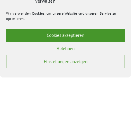
verwalten
Wir verwenden Cookies, um unsere Website und unseren Service zu
optimieren.
Cookies akzeptieren
Ablehnen
Einstellungen anzeigen
BÜNDNIS 90/DIE GRÜNEN benutzt das freie grüne Theme
‐ ein Angebot der
sunflower
verdigado eG
Bundesverband
Bundestagsfraktion